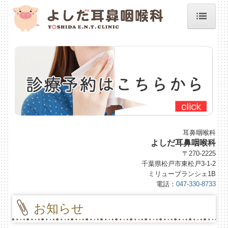
ホーム
院長紹介
施設、設備など
診療案内
初診の方へ
耳鼻咽喉科
よしだ耳鼻咽喉科
予約のご案内
〒270-2225
千葉県松戸市東松戸3-1-2
地図、交通案内
ミリューブランシェ1B
電話：
047-330-8733
睡眠時無呼吸症候群
お知らせ
よくある質問