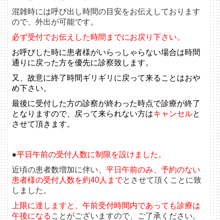
混雑時には呼び出し時間の目安をお伝えしております
ので、外出が可能です。
必ず受付でお伝えした時間までにお戻り下さい。
お呼びした時に患者様がいらっしゃらない場合は
時間
通りに戻った方を優先に診察致します。
又、故意に終了時間ギリギリに戻って来ることは
おや
め下さい。
最後に受付した方の診察が終わった
時点で診療が終了
となりますので、
戻って来られない方は
キャンセル
と
させて頂きます。
●
平日午前の受付人数に制限を設けました。
近頃の患者数増加に伴い、
平日午前のみ、予約のない
患者様の受付人数を約40人まで
とさせて頂くことに致
しました。
上限に達しますと、午前受付時間内であっても診療は
午後になる
ことがございますので、ご了承ください。