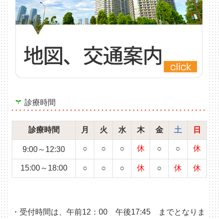
診療時間
診療時間
月
火
水
木
金
土
日
○
○
○
休
○
○
休
9:00～12:30
15:00～18:00
○
○
○
休
○
休
休
・受付時間は、午前
12
：
00
午後
17:45
までとなりま