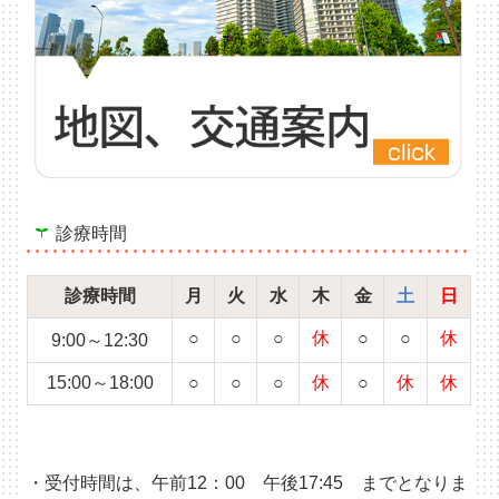
診療時間
診療時間
月
火
水
木
金
土
日
○
○
○
休
○
○
休
9:00～12:30
15:00～18:00
○
○
○
休
○
休
休
・受付時間は、午前
12
：
00
午後
17:45
までとなりま