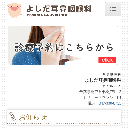
ホーム
院長紹介
施設、設備など
診療案内
初診の方へ
耳鼻咽喉科
よしだ耳鼻咽喉科
予約のご案内
〒270-2225
千葉県松戸市東松戸3-1-2
地図、交通案内
ミリューブランシェ1B
電話：
047-330-8733
睡眠時無呼吸症候群
お知らせ
よくある質問