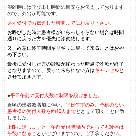
混雑時には呼び出し時間の目安をお伝えしております
ので、外出が可能です。
必ず受付でお伝えした時間までにお戻り下さい。
お呼びした時に患者様がいらっしゃらない場合は
時間
通りに戻った方を優先に診察致します。
又、故意に終了時間ギリギリに戻って来ることは
おや
め下さい。
最後に受付した方の診察が終わった
時点で診療が終了
となりますので、
戻って来られない方は
キャンセル
と
させて頂きます。
●
平日午前の受付人数に制限を設けました。
近頃の患者数増加に伴い、
平日午前のみ、予約のない
患者様の受付人数を約40人まで
とさせて頂くことに致
しました。
上限に達しますと、午前受付時間内であっても診療は
午後になる
ことがございますので、ご了承ください。